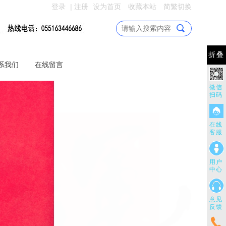
登录
|
注册
设为首页
收藏本站
简繁切换
折叠
系我们
在线留言
微信
扫码
在线
客服
用户
中心
意见
反馈