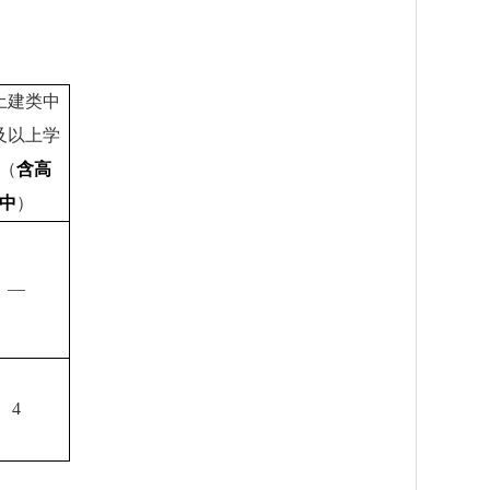
土建类中
及以上学
（
含高
中
）
—
4