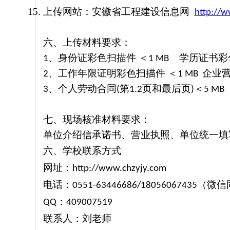
上传网站：安徽省工程建设信息网
http://w
六、上传材料要求：
、
身份证彩色扫描件
＜
学历证书彩
1
1 MB
、
工作年限证明彩色扫描件
＜
企业
2
1 MB
、
个人劳动合同
第
页和最后页
＜
3
(
1.2
)
5 MB
七、现场核准材料要求：
单位介绍信承诺书、营业执照、单位统一填
六、学校联系方式
网址：
http://www.chzyjy.com
电话：
（微信
0551-63446686/18056067435
：
QQ
409007519
联系人：刘老师