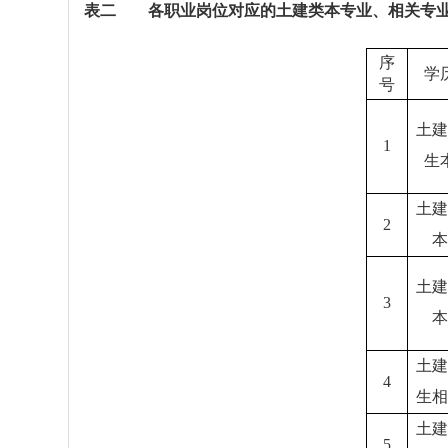
表二
各职业岗位对应的土建类本专业、相关专
序
学
号
土建
1
生
土建
2
本
土建
3
本
土建
4
生相
土建
5