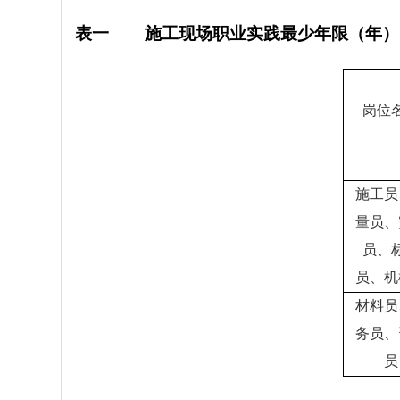
表一
施工现场职业实践最少年限（年）
岗位
施工员
量员、
员、
员、机
材料员
务员、
员