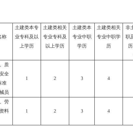
土建类本专
土建类相关
土建类本
土建类相关
非
名称
业专科及以
专业专科及
专业中职
专业中职学
职
上学历
以上学历
学历
历
历
、质
安全
1
2
3
4
标准
械员
、劳
资料
1
2
3
4